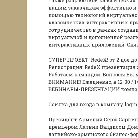
также разработкой классических
нашим заказчикам эффективно и 
помощью технологий виртуальной
классических интерактивных пр
сотрудничество в рамках создан
виртуальной и дополненной реаль
интерактивных приложений. Связ
СУПЕР ПРОЕКТ. RedeX! от 2 дол до 1
Регистрация: RedeX презентация 
Работаем командой. Вопросы Вы мо
ВНИМАНИЕ! Ежедневно, в 12-00 / 14
ВЕБИНАРЫ-ПРЕЗЕНТАЦИИ компани
Ссылка для входа в комнату login
Президент Армении Серж Саргсян 
премьером Латвии Валдисом Домб
латвийско-армянского бизнес-фо