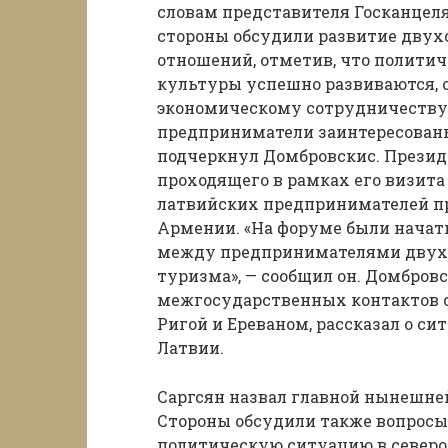
словам представителя Госканцел
стороны обсудили развитие двух
отношений, отметив, что политич
культуры успешно развиваются, о
экономическому сотрудничеству.
предприниматели заинтересованы
подчеркнул Домбровскис. Презид
проходящего в рамках его визита
латвийских предпринимателей п
Армении. «На форуме были начат
между предпринимателями двух с
туризма», — сообщил он. Домбров
межгосударственных контактов 
Ригой и Ереваном, рассказал о с
Латвии.
Саргсян назвал главной нынешн
Стороны обсудили также вопросы,
политическую ситуацию в северо