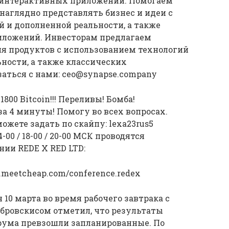
 интерактивных приложений. Помогаем
наглядно представлять бизнес и идеи с
 и дополненной реальности, а также
иложений. Инвесторам предлагаем
ия продуктов с использованием технологий
ности, а также классических
аться с нами:
ceo@synapse.company
800 Bitcoin!!! Переливы! Бомба!
за 4 минуты! Помогу во всех вопросах.
жете задать по скайпу: lexa23rus5
-00 / 18-00 / 20-00 МСК проводятся
и REDE X RED LTD:
.meetcheap.com/conference.redex
10 марта во время рабочего завтрака с
ровскисом отметил, что результаты
рума превзошли запланированные. По