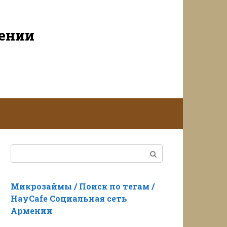
мении
Поиск:
Микрозаймы / Поиск по тегам /
HayCafe Социальная сеть
Армении