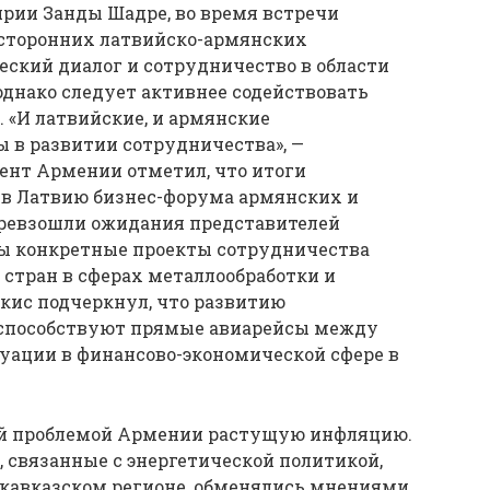
ярии Занды Шадре, во время встречи
сторонних латвийско-армянских
еский диалог и сотрудничество в области
днако следует активнее содействовать
 «И латвийские, и армянские
 в развитии сотрудничества», —
ент Армении отметил, что итоги
 в Латвию бизнес-форума армянских и
ревзошли ожидания представителей
ы конкретные проекты сотрудничества
тран в сферах металлообработки и
скис подчеркнул, что развитию
способствуют прямые авиарейсы между
итуации в финансово-экономической сфере в
ей проблемой Армении растущую инфляцию.
 связанные с энергетической политикой,
кавказском регионе, обменялись мнениями