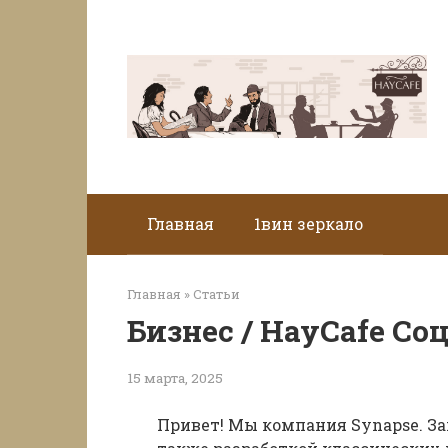
Перейти
к
контенту
Главная
1вин зеркало
Главная
»
Статьи
Бизнес / HayCafe С
15 марта, 2025
Привет! Мы компания Synapse. З