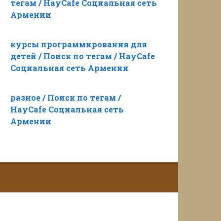
тегам / HayCafe Социальная сеть
Армении
курсы программирования для
детей / Поиск по тегам / HayCafe
Социальная сеть Армении
разное / Поиск по тегам /
HayCafe Социальная сеть
Армении